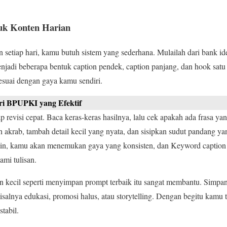
uk Konten Harian
etiap hari, kamu butuh sistem yang sederhana. Mulailah dari bank ide
adi beberapa bentuk caption pendek, caption panjang, dan hook satu k
esuai dengan gaya kamu sendiri.
eri BPUPKI yang Efektif
 revisi cepat. Baca keras-keras hasilnya, lalu cek apakah ada frasa yang
h akrab, tambah detail kecil yang nyata, dan sisipkan sudut pandang 
tin, kamu akan menemukan gaya yang konsisten, dan Keyword caption p
ami tulisan.
n kecil seperti menyimpan prompt terbaik itu sangat membantu. Simp
alnya edukasi, promosi halus, atau storytelling. Dengan begitu kamu ti
stabil.