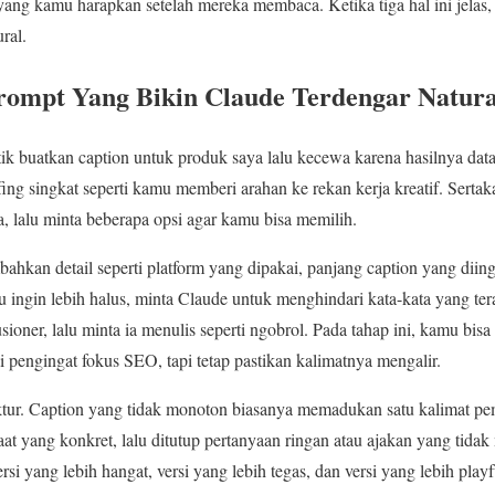
ang kamu harapkan setelah mereka membaca. Ketika tiga hal ini jelas
ral.
ompt Yang Bikin Claude Terdengar Natura
k buatkan caption untuk produk saya lalu kecewa karena hasilnya dat
ing singkat seperti kamu memberi arahan ke rekan kerja kreatif. Sertak
 lalu minta beberapa opsi agar kamu bisa memilih.
hkan detail seperti platform yang dipakai, panjang caption yang diin
ngin lebih halus, minta Claude untuk menghindari kata-kata yang teras
lusioner, lalu minta ia menulis seperti ngobrol. Pada tahap ini, kamu b
i pengingat fokus SEO, tapi tetap pastikan kalimatnya mengalir.
truktur. Caption yang tidak monoton biasanya memadukan satu kalimat
aat yang konkret, lalu ditutup pertanyaan ringan atau ajakan yang tid
 yang lebih hangat, versi yang lebih tegas, dan versi yang lebih playf