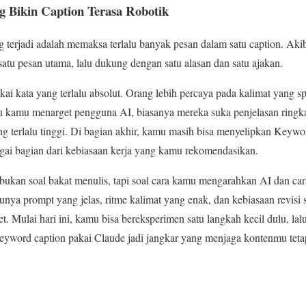
Bikin Caption Terasa Robotik
g terjadi adalah memaksa terlalu banyak pesan dalam satu caption. Akib
satu pesan utama, lalu dukung dengan satu alasan dan satu ajakan.
ai kata yang terlalu absolut. Orang lebih percaya pada kalimat yang 
au kamu menarget pengguna AI, biasanya mereka suka penjelasan ringk
ang terlalu tinggi. Di bagian akhir, kamu masih bisa menyelipkan Keyw
gai bagian dari kebiasaan kerja yang kamu rekomendasikan.
 bukan soal bakat menulis, tapi soal cara kamu mengarahkan AI dan c
nya prompt yang jelas, ritme kalimat yang enak, dan kebiasaan revisi s
. Mulai hari ini, kamu bisa bereksperimen satu langkah kecil dulu, lal
eyword caption pakai Claude jadi jangkar yang menjaga kontenmu tetap 