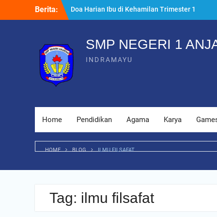
Skip
Berita:
Doa Harian Ibu di Kehamilan Trimester 1
to
yang Dianjurkan
content
Kenapa Raspberry Pi Tutorial Cocok untuk
Masjid Digital
SMP NEGERI 1 ANJ
7 Persiapan Melahirkan Sesuai Ajaran
INDRAMAYU
Islam yang Wajib Tahu
Home
Pendidikan
Agama
Karya
Game
HOME
BLOG
ILMU FILSAFAT
Tag:
ilmu filsafat