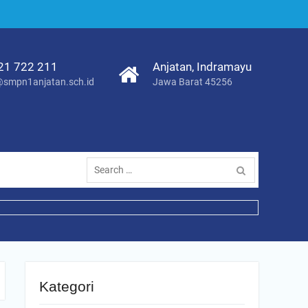
21 722 211
Anjatan, Indramayu
smpn1anjatan.sch.id
Jawa Barat 45256
Search
for:
Kategori