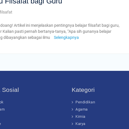
u Filsafat bagi Guru
filsafat
oang! Artikel ini menjelaskan pentingnya belajar filsafat bagi guru,
 Kalian pasti pernah bertanya-tanya, “Apa sih gunanya belajar
ring dibayangkan sebagai ilmu
Selengkapnya
 Sosial
Kategori
ok
Pendidikan
ram
Agama
Kimia
e
Karya