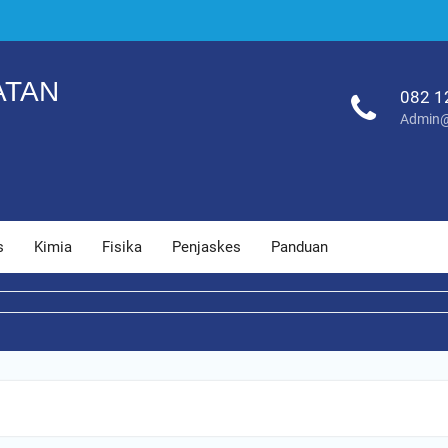
ATAN
082 1
Admin@
s
Kimia
Fisika
Penjaskes
Panduan