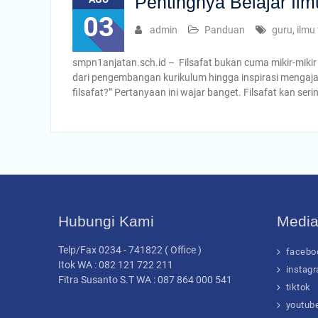
Pentingnya Belajar Ilm
03
admin
Panduan
guru
,
ilmu 
smpn1anjatan.sch.id – Filsafat bukan cuma mikir-mikir d
dari pengembangan kurikulum hingga inspirasi mengajar
filsafat?” Pertanyaan ini wajar banget. Filsafat kan se
Hubungi Kami
Media
Telp/Fax 0234 - 741822 ( Office )
facebo
Itok WA : 082 121 722 211
instag
Fitra Susanto S.T WA : 087 864 000 541
tiktok
youtub