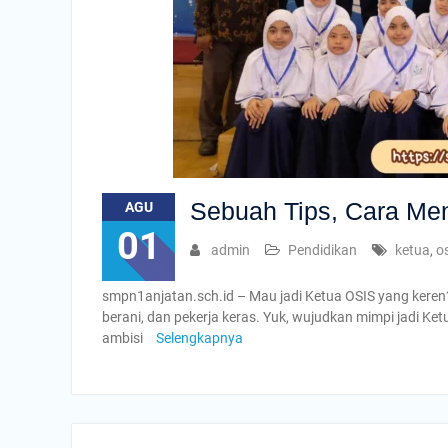
Sebuah Tips, Cara Men
AGU
01
admin
Pendidikan
ketua
,
o
smpn1anjatan.sch.id – Mau jadi Ketua OSIS yang keren? In
berani, dan pekerja keras. Yuk, wujudkan mimpi jadi Ket
ambisi
Selengkapnya