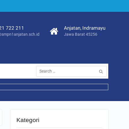
21 722 211
Anjatan, Indramayu
smpn1anjatan.sch.id
Jawa Barat 45256
Search
for:
Kategori