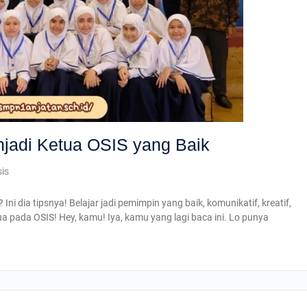
jadi Ketua OSIS yang Baik
sis
i dia tipsnya! Belajar jadi pemimpin yang baik, komunikatif, kreatif,
ua pada OSIS! Hey, kamu! Iya, kamu yang lagi baca ini. Lo punya