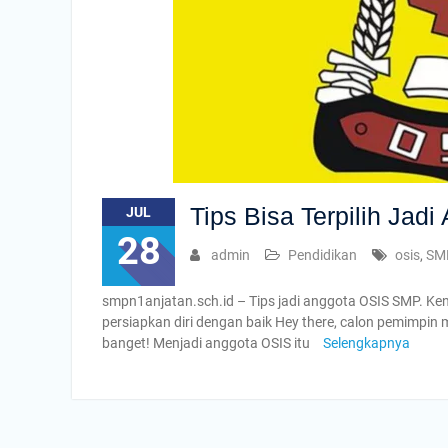
Tips Bisa Terpilih Ja
JUL
28
admin
Pendidikan
osis
,
SM
smpn1anjatan.sch.id – Tips jadi anggota OSIS SMP. Kenali
persiapkan diri dengan baik Hey there, calon pemimpi
banget! Menjadi anggota OSIS itu
Selengkapnya