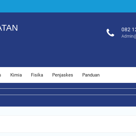
ATAN
082 1
Admin@
s
Kimia
Fisika
Penjaskes
Panduan