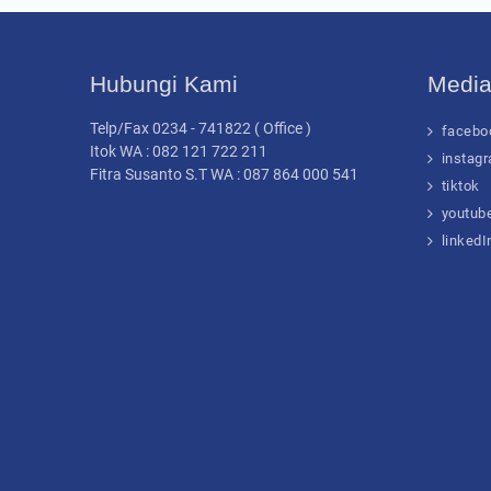
Hubungi Kami
Media
Telp/Fax 0234 - 741822 ( Office )
facebo
Itok WA : 082 121 722 211
instag
Fitra Susanto S.T WA : 087 864 000 541
tiktok
youtub
linkedI