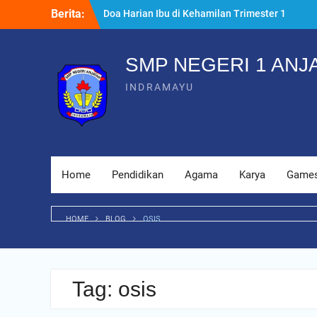
Skip
Berita:
Doa Harian Ibu di Kehamilan Trimester 1
to
yang Dianjurkan
content
Kenapa Raspberry Pi Tutorial Cocok untuk
Masjid Digital
SMP NEGERI 1 ANJ
7 Persiapan Melahirkan Sesuai Ajaran
INDRAMAYU
Islam yang Wajib Tahu
Home
Pendidikan
Agama
Karya
Game
HOME
BLOG
OSIS
Tag:
osis