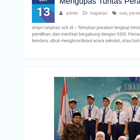
Mengupas Tuntas Per
13
admin
Kegiatan
osis
,
pera
smpn1anjatan.sch.id – Temukan jawaban lengkap tentang
pemilihan, dan manfaat bergabung dengan OSIS. Perna
bendera, sibuk mengkoordinasi acara sekolah, atau ba