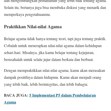
dan mengembangkan pemahaman yang lebih baik tentang agama.
Selain itu, bertanya juga bisa membuka diskusi yang menarik dan
memperkaya pengetahuanmu.
Praktikkan Nilai-nilai Agama
Belajar agama tidak hanya tentang teori, tapi juga tentang praktik.
Cobalah untuk menerapkan nilai-nilai agama dalam kehidupan
sehari-hari. Misalnya, jika kamu belajar tentang kejujuran,
berusahalah untuk selalu jujur dalam berkata dan berbuat.
Dengan mempraktikkan nilai-nilai agama, kamu akan merasakan
dampak positifnya dalam hidupmu. Kamu akan menjadi orang
yang lebih baik, lebih berintegritas, dan lebih bahagia.
BACA JUGA:
5 Implementasi P5 dalam Pembelajaran
Agama