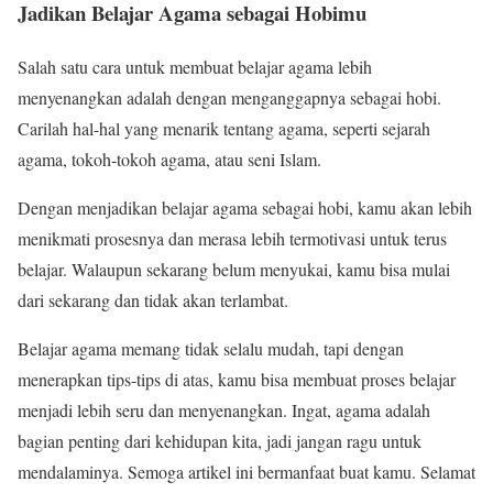
Jadikan Belajar Agama sebagai Hobimu
Salah satu cara untuk membuat belajar agama lebih
menyenangkan adalah dengan menganggapnya sebagai hobi.
Carilah hal-hal yang menarik tentang agama, seperti sejarah
agama, tokoh-tokoh agama, atau seni Islam.
Dengan menjadikan belajar agama sebagai hobi, kamu akan lebih
menikmati prosesnya dan merasa lebih termotivasi untuk terus
belajar. Walaupun sekarang belum menyukai, kamu bisa mulai
dari sekarang dan tidak akan terlambat.
Belajar agama memang tidak selalu mudah, tapi dengan
menerapkan tips-tips di atas, kamu bisa membuat proses belajar
menjadi lebih seru dan menyenangkan. Ingat, agama adalah
bagian penting dari kehidupan kita, jadi jangan ragu untuk
mendalaminya. Semoga artikel ini bermanfaat buat kamu. Selamat