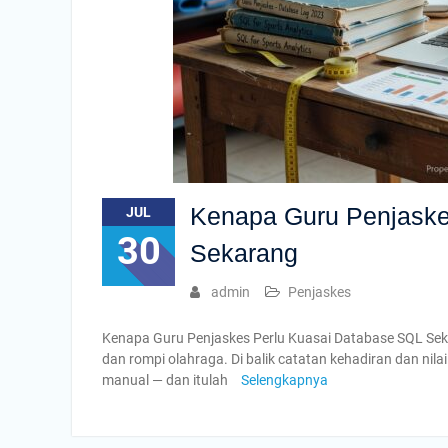
Kenapa Guru Penjaske
JUL
30
Sekarang
admin
Penjaskes
Kenapa Guru Penjaskes Perlu Kuasai Database SQL Sekar
dan rompi olahraga. Di balik catatan kehadiran dan nila
manual — dan itulah
Selengkapnya