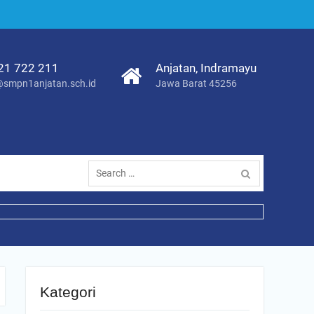
21 722 211
Anjatan, Indramayu
smpn1anjatan.sch.id
Jawa Barat 45256
Search
for:
Kategori