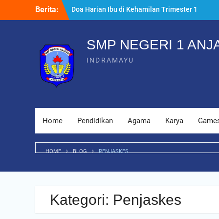
Skip
Berita:
Kenapa Raspberry Pi Tutorial Cocok untuk
to
Masjid Digital
content
7 Persiapan Melahirkan Sesuai Ajaran
Islam yang Wajib Tahu
SMP NEGERI 1 ANJ
Doa Harian Ibu di Kehamilan Trimester 1
INDRAMAYU
yang Dianjurkan
Home
Pendidikan
Agama
Karya
Game
HOME
BLOG
PENJASKES
Kategori:
Penjaskes