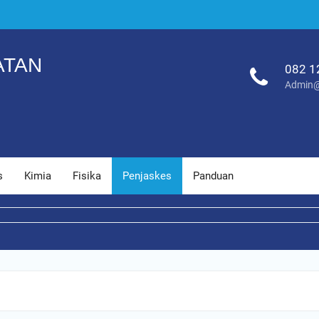
ATAN
082 1
Admin@
s
Kimia
Fisika
Penjaskes
Panduan