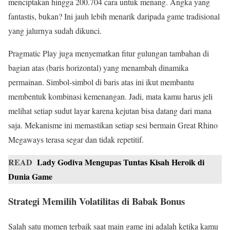
menciptakan hingga 200.704 cara untuk menang. Angka yang
fantastis, bukan? Ini jauh lebih menarik daripada game tradisional
yang jalurnya sudah dikunci.
Pragmatic Play juga menyematkan fitur gulungan tambahan di
bagian atas (baris horizontal) yang menambah dinamika
permainan. Simbol-simbol di baris atas ini ikut membantu
membentuk kombinasi kemenangan. Jadi, mata kamu harus jeli
melihat setiap sudut layar karena kejutan bisa datang dari mana
saja. Mekanisme ini memastikan setiap sesi bermain Great Rhino
Megaways terasa segar dan tidak repetitif.
READ
Lady Godiva Mengupas Tuntas Kisah Heroik di
Dunia Game
Strategi Memilih Volatilitas di Babak Bonus
Salah satu momen terbaik saat main game ini adalah ketika kamu