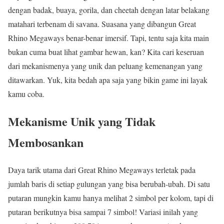
dengan badak, buaya, gorila, dan cheetah dengan latar belakang
matahari terbenam di savana. Suasana yang dibangun Great
Rhino Megaways benar-benar imersif. Tapi, tentu saja kita main
bukan cuma buat lihat gambar hewan, kan? Kita cari keseruan
dari mekanismenya yang unik dan peluang kemenangan yang
ditawarkan. Yuk, kita bedah apa saja yang bikin game ini layak
kamu coba.
Mekanisme Unik yang Tidak
Membosankan
Daya tarik utama dari Great Rhino Megaways terletak pada
jumlah baris di setiap gulungan yang bisa berubah-ubah. Di satu
putaran mungkin kamu hanya melihat 2 simbol per kolom, tapi di
putaran berikutnya bisa sampai 7 simbol! Variasi inilah yang