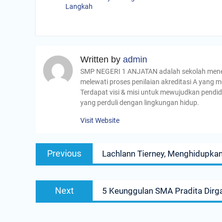
Langkah
Written by
admin
SMP NEGERI 1 ANJATAN adalah sekolah menenga
melewati proses penilaian akreditasi A yang m
Terdapat visi & misi untuk mewujudkan pendid
yang perduli dengan lingkungan hidup.
Visit Website
Navigasi
Previous
Previous
Lachlann Tierney, Menghidupkan
pos
post:
Next
Next
5 Keunggulan SMA Pradita Dirga
post: