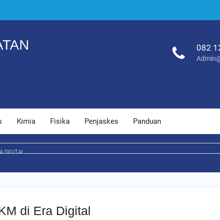
ATAN
082 1
Admin@
s
Kimia
Fisika
Penjaskes
Panduan
 DIGITAL
M di Era Digital