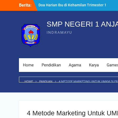
Skip
Berita:
Doa Harian Ibu di Kehamilan Trimester 1
to
yang Dianjurkan
content
Kenapa Raspberry Pi Tutorial Cocok untuk
Masjid Digital
SMP NEGERI 1 ANJ
7 Persiapan Melahirkan Sesuai Ajaran
INDRAMAYU
Islam yang Wajib Tahu
Home
Pendidikan
Agama
Karya
Game
HOME
PANDUAN
4 METODE MARKETING UNTUK UMKM DI ERA
4 Metode Marketing Untuk UMK