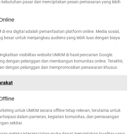
 kebutuhan pasar dan menciptakan pesan pemasaran yang lebih
Online
di era digital adalah pemanfaatan platform online. Media sosial,
g besar untuk menjangkau audiens yang lebih luas dengan biaya
gkatkan visibilitas website UMKM di hasil pencarian Google.
ung dengan pelanggan dan membangun komunitas online. Terakhir,
ngan dengan pelanggan dan mempromosikan penawaran khusus.
rakat
ffline
rketing untuk UMKM secara offline tetap relevan, terutama untuk
Partisipasi dalam pameran, kegiatan komunitas, dan pemasangan
ngan sekitar.
an melalui interaksi tatap muka dapat menciptakan loyalitas yang