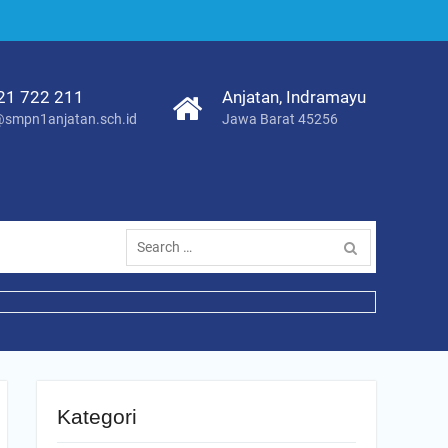
21 722 211
Anjatan, Indramayu
smpn1anjatan.sch.id
Jawa Barat 45256
Search
for:
Kategori