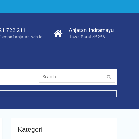
21 722 211
Anjatan, Indramayu
smpn1anjatan.sch.id
Jawa Barat 45256
Search
for:
Kategori