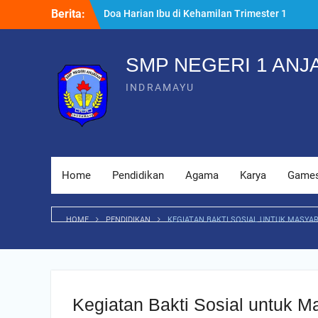
Skip
Doa Harian Ibu di Kehamilan Trimester 1
Berita:
to
yang Dianjurkan
content
Kenapa Raspberry Pi Tutorial Cocok untuk
Masjid Digital
SMP NEGERI 1 ANJ
7 Persiapan Melahirkan Sesuai Ajaran
Islam yang Wajib Tahu
INDRAMAYU
Home
Pendidikan
Agama
Karya
Game
HOME
PENDIDIKAN
KEGIATAN BAKTI SOSIAL UNTUK MASYA
Kegiatan Bakti Sosial untuk M