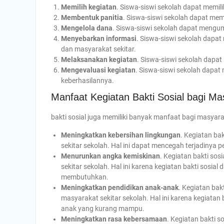
Memilih kegiatan
. Siswa-siswi sekolah dapat memili
Membentuk panitia
. Siswa-siswi sekolah dapat mem
Mengelola dana
. Siswa-siswi sekolah dapat mengu
Menyebarkan informasi
. Siswa-siswi sekolah dapa
dan masyarakat sekitar.
Melaksanakan kegiatan
. Siswa-siswi sekolah dapat
Mengevaluasi kegiatan
. Siswa-siswi sekolah dapat
keberhasilannya.
Manfaat Kegiatan Bakti Sosial bagi Ma
bakti sosial juga memiliki banyak manfaat bagi masyara
Meningkatkan kebersihan lingkungan
. Kegiatan ba
sekitar sekolah. Hal ini dapat mencegah terjadinya 
Menurunkan angka kemiskinan
. Kegiatan bakti so
sekitar sekolah. Hal ini karena kegiatan bakti sos
membutuhkan.
Meningkatkan pendidikan anak-anak
. Kegiatan ba
masyarakat sekitar sekolah. Hal ini karena kegiata
anak yang kurang mampu.
Meningkatkan rasa kebersamaan
. Kegiatan bakti 