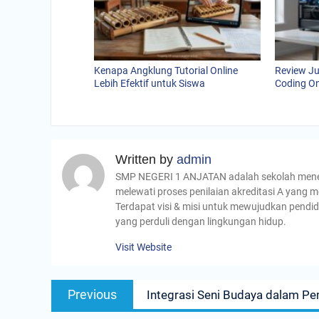
Kenapa Angklung Tutorial Online
Review Ju
Lebih Efektif untuk Siswa
Coding On
Written by
admin
SMP NEGERI 1 ANJATAN adalah sekolah menenga
melewati proses penilaian akreditasi A yang m
Terdapat visi & misi untuk mewujudkan pendid
yang perduli dengan lingkungan hidup.
Visit Website
Navigasi
Previous
Previous
Integrasi Seni Budaya dalam P
pos
post: