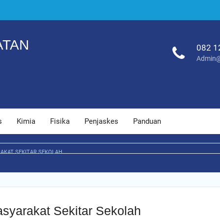
ATAN
082 1
Admin@
s
Kimia
Fisika
Penjaskes
Panduan
RAKAT SEKITAR SEKOLAH
asyarakat Sekitar Sekolah