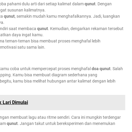
oba pahami dulu arti dari setiap kalimat dalam
qunut
. Dengan
gat susunan kalimatnya.
ca
qunut
, semakin mudah kamu menghafalkannya. Jadi, luangkan
ya.
endiri saat membaca
qunut
. Kemudian, dengarkan rekaman tersebut
katkan daya ingat kamu.
sama teman-teman bisa membuat proses menghafal lebih
otivasi satu sama lain.
isa kamu coba untuk mempercepat proses menghafal
doa qunut
. Salah
pping. Kamu bisa membuat diagram sederhana yang
begitu, kamu bisa melihat hubungan antar kalimat dengan lebih
 Lari Dimulai
ngan membuat lagu atau ritme sendiri. Cara ini mungkin terdengar
alam
qunut
. Jangan takut untuk bereksperimen dan menemukan