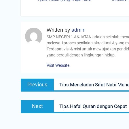
Written by
admin
SMP NEGERI 1 ANJATAN adalah sekolah menenga
melewati proses penilaian akreditasi A yang m
Terdapat visi & misi untuk mewujudkan pendid
yang perduli dengan lingkungan hidup.
Visit Website
Navigasi
Previous
Previous
Tips Meneladan Sifat Nabi M
pos
post:
Next
Next
Tips Hafal Quran dengan Cepat
post: