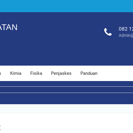
ATAN
082 1
Admin@
s
Kimia
Fisika
Penjaskes
Panduan
t