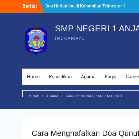
Skip
Berita:
Doa Harian Ibu di Kehamilan Trimester 1
to
yang Dianjurkan
content
Kenapa Raspberry Pi Tutorial Cocok untuk
Masjid Digital
SMP NEGERI 1 ANJ
7 Persiapan Melahirkan Sesuai Ajaran
INDRAMAYU
Islam yang Wajib Tahu
Home
Pendidikan
Agama
Karya
Game
HOME
AGAMA
CARA MENGHAFALKAN DOA QUNUT
Cara Menghafalkan Doa Qunu