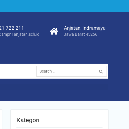
21 722 211
Anjatan, Indramayu
smpn1anjatan.sch.id
Jawa Barat 45256
Search
for:
Kategori