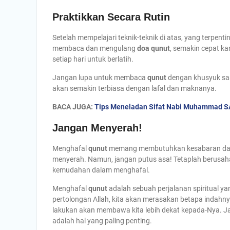
Praktikkan Secara Rutin
Setelah mempelajari teknik-teknik di atas, yang terpen
membaca dan mengulang
doa qunut
, semakin cepat 
setiap hari untuk berlatih.
Jangan lupa untuk membaca
qunut
dengan khusyuk sa
akan semakin terbiasa dengan lafal dan maknanya.
BACA JUGA:
Tips Meneladan Sifat Nabi Muhammad 
Jangan Menyerah!
Menghafal
qunut
memang membutuhkan kesabaran dan k
menyerah. Namun, jangan putus asa! Tetaplah berusaha
kemudahan dalam menghafal.
Menghafal
qunut
adalah sebuah perjalanan spiritual 
pertolongan Allah, kita akan merasakan betapa indahnya 
lakukan akan membawa kita lebih dekat kepada-Nya. Jan
adalah hal yang paling penting.