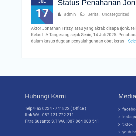
Status Penahanan Jon
JUL
17
admin
Berita
,
Uncategorized
Aktor Jonathan Frizzy, atau yang akrab disapa Ijonk,
Kelas II A Tangerang sejak Senin, 14 Juli 2025. Penahan
dalam kasus dugaan penyalahgunaan obat keras
Sel
Hubungi Kami
Media
Telp/Fax 0234 - 741822 ( Office )
facebo
Itok WA : 082 121 722 211
instag
Fitra Susanto S.T WA : 087 864 000 541
tiktok
youtub