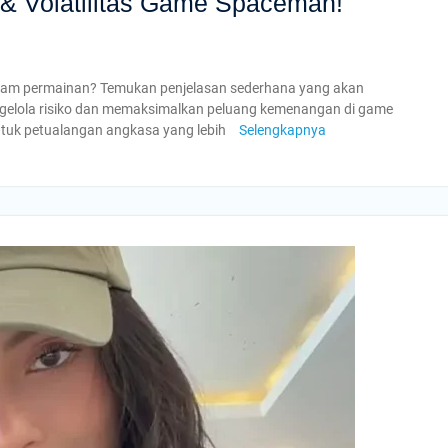
& Volatilitas Game Spaceman!
dalam permainan? Temukan penjelasan sederhana yang akan
ngelola risiko dan memaksimalkan peluang kemenangan di game
ntuk petualangan angkasa yang lebih
Selengkapnya