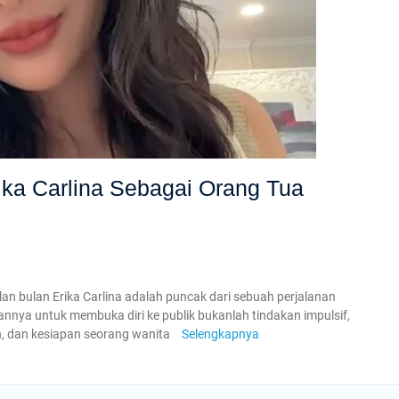
ika Carlina Sebagai Orang Tua
an bulan Erika Carlina adalah puncak dari sebuah perjalanan
nnya untuk membuka diri ke publik bukanlah tindakan impulsif,
n, dan kesiapan seorang wanita
Selengkapnya