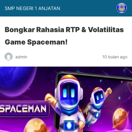
SMP NEGERI 1 ANJATAN
Bongkar Rahasia RTP & Volatilitas
Game Spaceman!
admin
10 bulan ago