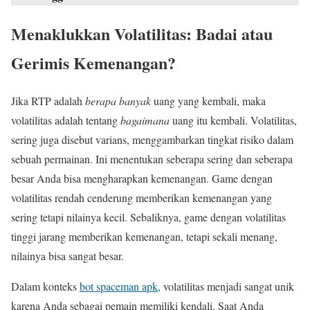
Menaklukkan Volatilitas: Badai atau
Gerimis Kemenangan?
Jika RTP adalah
berapa banyak
uang yang kembali, maka
volatilitas adalah tentang
bagaimana
uang itu kembali. Volatilitas,
sering juga disebut varians, menggambarkan tingkat risiko dalam
sebuah permainan. Ini menentukan seberapa sering dan seberapa
besar Anda bisa mengharapkan kemenangan. Game dengan
volatilitas rendah cenderung memberikan kemenangan yang
sering tetapi nilainya kecil. Sebaliknya, game dengan volatilitas
tinggi jarang memberikan kemenangan, tetapi sekali menang,
nilainya bisa sangat besar.
Dalam konteks
bot spaceman apk
, volatilitas menjadi sangat unik
karena Anda sebagai pemain memiliki kendali. Saat Anda