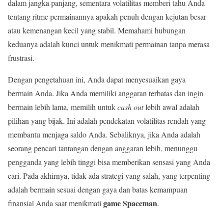
dalam jangka panjang, sementara volatilitas memberi tahu Anda
tentang ritme permainannya apakah penuh dengan kejutan besar
atau kemenangan kecil yang stabil. Memahami hubungan
keduanya adalah kunci untuk menikmati permainan tanpa merasa
frustrasi.
Dengan pengetahuan ini, Anda dapat menyesuaikan gaya
bermain Anda. Jika Anda memiliki anggaran terbatas dan ingin
bermain lebih lama, memilih untuk
cash out
lebih awal adalah
pilihan yang bijak. Ini adalah pendekatan volatilitas rendah yang
membantu menjaga saldo Anda. Sebaliknya, jika Anda adalah
seorang pencari tantangan dengan anggaran lebih, menunggu
pengganda yang lebih tinggi bisa memberikan sensasi yang Anda
cari. Pada akhirnya, tidak ada strategi yang salah, yang terpenting
adalah bermain sesuai dengan gaya dan batas kemampuan
game Spaceman
finansial Anda saat menikmati
.