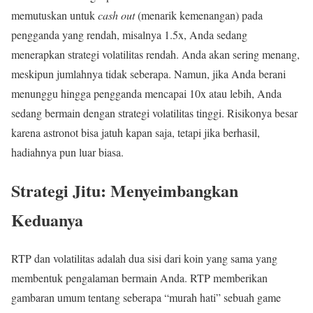
memutuskan untuk
cash out
(menarik kemenangan) pada
pengganda yang rendah, misalnya 1.5x, Anda sedang
menerapkan strategi volatilitas rendah. Anda akan sering menang,
meskipun jumlahnya tidak seberapa. Namun, jika Anda berani
menunggu hingga pengganda mencapai 10x atau lebih, Anda
sedang bermain dengan strategi volatilitas tinggi. Risikonya besar
karena astronot bisa jatuh kapan saja, tetapi jika berhasil,
hadiahnya pun luar biasa.
Strategi Jitu: Menyeimbangkan
Keduanya
RTP dan volatilitas adalah dua sisi dari koin yang sama yang
membentuk pengalaman bermain Anda. RTP memberikan
gambaran umum tentang seberapa “murah hati” sebuah game