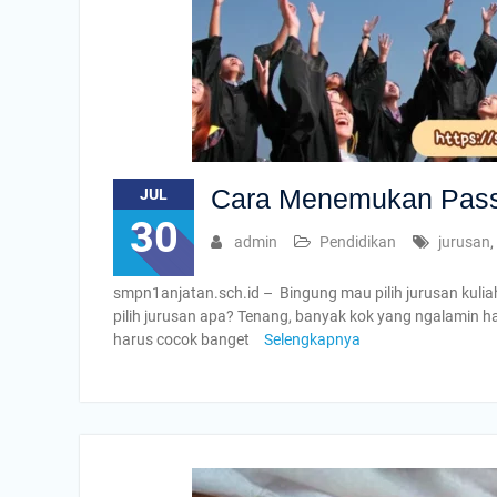
Cara Menemukan Passi
JUL
30
admin
Pendidikan
jurusan
,
smpn1anjatan.sch.id – Bingung mau pilih jurusan kulia
pilih jurusan apa? Tenang, banyak kok yang ngalamin ha
harus cocok banget
Selengkapnya