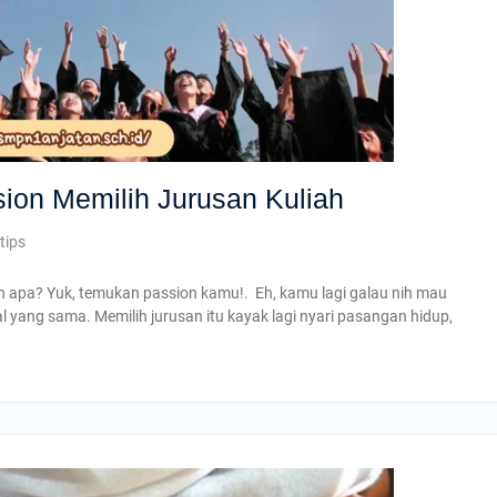
on Memilih Jurusan Kuliah
tips
h apa? Yuk, temukan passion kamu!. Eh, kamu lagi galau nih mau
l yang sama. Memilih jurusan itu kayak lagi nyari pasangan hidup,