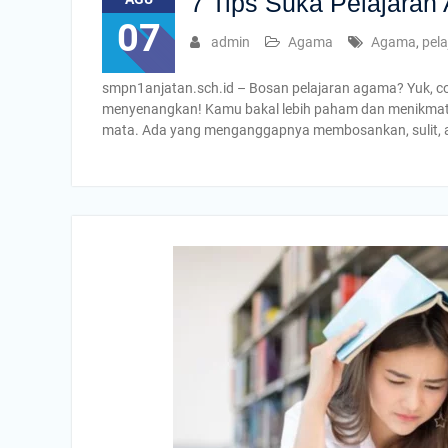
7 Tips Suka Pelajara
07
admin
Agama
Agama
,
pela
smpn1anjatan.sch.id – Bosan pelajaran agama? Yuk, cob
menyenangkan! Kamu bakal lebih paham dan menikmati p
mata. Ada yang menganggapnya membosankan, sulit, 