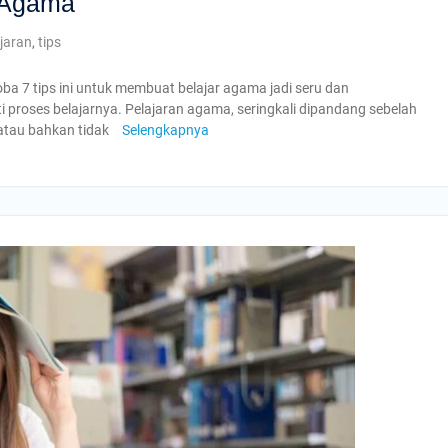
n Agama
jaran
,
tips
a 7 tips ini untuk membuat belajar agama jadi seru dan
roses belajarnya. Pelajaran agama, seringkali dipandang sebelah
atau bahkan tidak
Selengkapnya