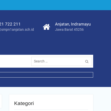
21 722 211
Anjatan, Indramayu
smpn1anjatan.sch.id
Jawa Barat 45256
Search
for:
Kategori